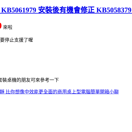
更新 KB5061979 安裝後有機會修正 KB5058
9
來啦
系列要停止支援了喔
套裝桌機的朋友可來參考一下
MV) 省電、低溫、安靜 比你想像中效能更全面的商用桌上型電腦簡單開箱小聊