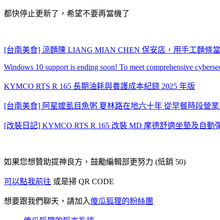
都快停止更新了，希望不要再當機了
[台南美食] 涼麵陳 LIANG MIAN CHEN 保安店，用手
Windows 10 support is ending soon! To meet comprehensive cybersec
KYMCO RTS R 165 長期油耗與養護成本紀錄 2025 年版
[台南美食] 阿星嬤虱目魚粥 夏林路在地六十年 從早餐時段營
[改裝日記] KYMCO RTS R 165 改裝 MD 摩德舒適坐墊及
如果您想贊助提神良方，鼓勵編輯部更努力 (低銷 50)
可以點我前往
或是掃 QR CODE
想要跟我們聊天，請加入
傻瓜狐狸的粉絲團