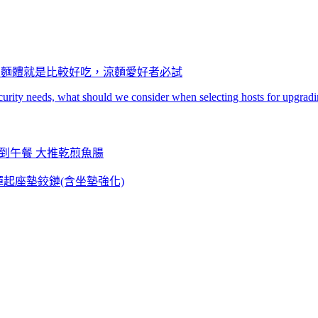
工麵條當麵體就是比較好吃，涼麵愛好者必試
urity needs, what should we consider when selecting hosts for upgra
業到午餐 大推乾煎魚腸
自動彈起座墊鉸鏈(含坐墊強化)