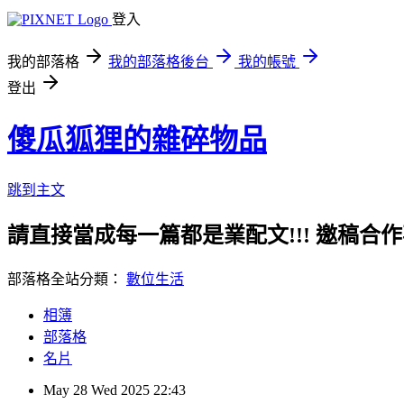
登入
我的部落格
我的部落格後台
我的帳號
登出
傻瓜狐狸的雜碎物品
跳到主文
請直接當成每一篇都是業配文!!! 邀稿合作事務洽談請
部落格全站分類：
數位生活
相簿
部落格
名片
May
28
Wed
2025
22:43